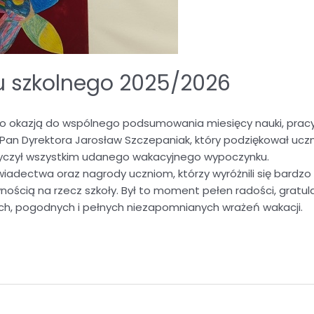
u szkolnego 2025/2026
o okazją do wspólnego podsumowania miesięcy nauki, pracy 
Pan Dyrektora Jarosław Szczepaniak, który podziękował ucz
życzył wszystkim udanego wakacyjnego wypoczynku.
adectwa oraz nagrody uczniom, którzy wyróżnili się bardzo
ością na rzecz szkoły. Był to moment pełen radości, gratula
h, pogodnych i pełnych niezapomnianych wrażeń wakacji.