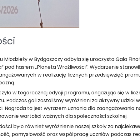
ości
u Młodzieży w Bydgoszczy odbyła się uroczysta Gala Fina
a” pod hasłem „Planeta Wrażliwości”. Wydarzenie stanowi
aangażowanych w realizację licznych przedsięwzięć promu
eczną.
zyła w tegorocznej edycji programu, angażując się w liczn
. Podczas gali zostaliśmy wyróżnieni za aktywny udział 
i. Nagroda ta jest wyrazem uznania dla zaangażowania na
mowanie wartości ważnych dla społeczności szkolnej.
ci było również wyróżnienie naszej szkoły za najciekaws
ść, pomysłowość oraz współpracę uczniów podczas reali