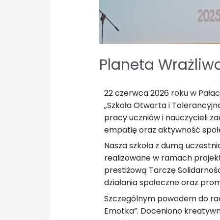
Planeta Wrażliw
22 czerwca 2026 roku w Pałac
„Szkoła Otwarta i Tolerancyjn
pracy uczniów i nauczycieli z
empatię oraz aktywność społ
Nasza szkoła z dumą uczestnic
realizowane w ramach projektu
prestiżową Tarczę Solidarnośc
działania społeczne oraz pro
Szczególnym powodem do radoś
Emotka”. Doceniono kreatywno