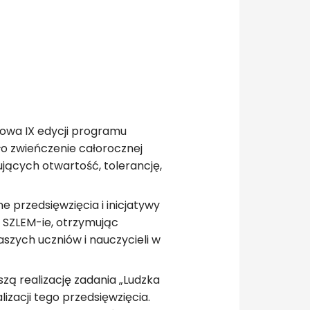
łowa IX edycji programu
ło zwieńczenie całorocznej
jących otwartość, tolerancję,
e przedsięwzięcia i inicjatywy
w SZLEM-ie, otrzymując
szych uczniów i nauczycieli w
zą realizację zadania „Ludzka
zacji tego przedsięwzięcia.