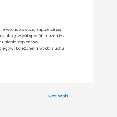
zinie wychowawczej zapoznali się
zieli się, w jaki sposób można im
 działanie implantów
olegów i koleżanek z wadą słuchu
Next Wpis
→