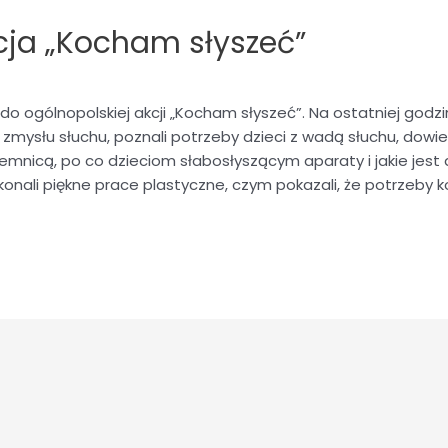
cja „Kocham słyszeć”
ę do ogólnopolskiej akcji „Kocham słyszeć”. Na ostatniej god
mysłu słuchu, poznali potrzeby dzieci z wadą słuchu, dowied
ajemnicą, po co dzieciom słabosłyszącym aparaty i jakie jest
onali piękne prace plastyczne, czym pokazali, że potrzeby k