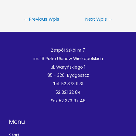
←
Previous Wpis
Next Wpis
→
Zespół Szkół nr 7
im. 16 Pułku Ułanów Wielkopolskich
ul. Waryńskiego 1
85 - 320 Bydgoszcz
Tel. 52 373 11 31
52 321 32 84
Fax 52 373 97 46
Menu
Start