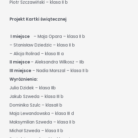
Piotr Szczawiński – klasa II b
Projekt Kartki świątecznej
I miejsce
– Maja Opara – klasa II b
– Stanisław Dziedzic – klasa II b
– Alicja Rolirad – klasa III a
II miejsce
– Aleksandra Wilkosz – IIb
III miejsce
– Nadia Marszal – klasa II b
Wyróżnienia:
Julia Dzidek – klasa IIb
Jakub Szweda – klasa III b
Dominika Szulc – klasaII b
Maja Lewandowska – klasa III d
Maksymilian Szweda – klasa II b
Michał Szweda – klasa II b