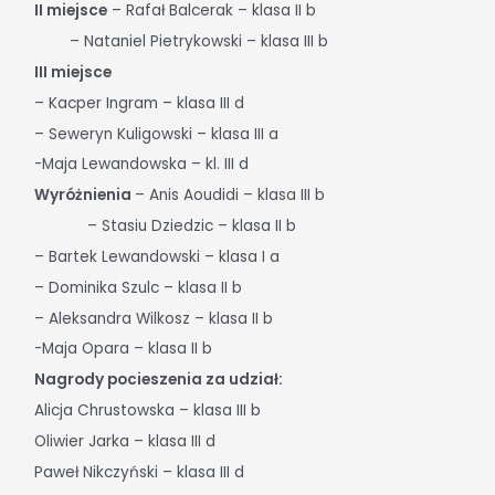
II miejsce
– Rafał Balcerak – klasa II b
– Nataniel Pietrykowski – klasa III b
III miejsce
– Kacper Ingram – klasa III d
– Seweryn Kuligowski – klasa III a
-Maja Lewandowska – kl. III d
Wyróżnienia
– Anis Aoudidi – klasa III b
– Stasiu Dziedzic – klasa II b
– Bartek Lewandowski – klasa I a
– Dominika Szulc – klasa II b
– Aleksandra Wilkosz – klasa II b
-Maja Opara – klasa II b
Nagrody pocieszenia za udział:
Alicja Chrustowska – klasa III b
Oliwier Jarka – klasa III d
Paweł Nikczyński – klasa III d