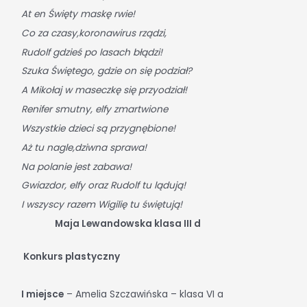
At en Święty maskę rwie!
Co za czasy,koronawirus rządzi,
Rudolf gdzieś po lasach błądzi!
Szuka Świętego, gdzie on się podział?
A Mikołaj w maseczkę się przyodział!
Renifer smutny, elfy zmartwione
Wszystkie dzieci są przygnębione!
Aż tu nagle,dziwna sprawa!
Na polanie jest zabawa!
Gwiazdor, elfy oraz Rudolf tu lądują!
I wszyscy razem Wigilię tu świętują!
Maja Lewandowska klasa III d
Konkurs plastyczny
I miejsce
– Amelia Szczawińska – klasa VI a