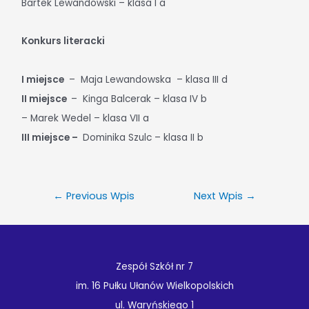
Bartek Lewandowski – klasa I a
Konkurs literacki
I miejsce
–
Maja Lewandowska
– klasa III d
II miejsce
–
Kinga Balcerak – klasa IV b
– Marek Wedel – klasa VII a
III miejsce –
Dominika Szulc – klasa II b
←
Previous Wpis
Next Wpis
→
Zespół Szkół nr 7
im. 16 Pułku Ułanów Wielkopolskich
ul. Waryńskiego 1