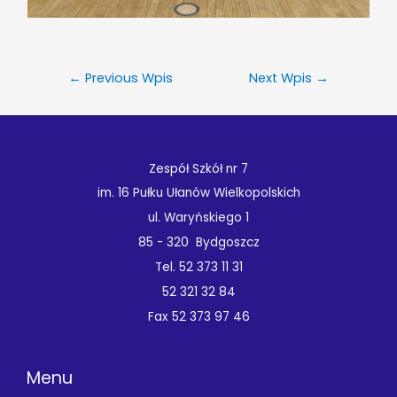
←
Previous Wpis
Next Wpis
→
Zespół Szkół nr 7
im. 16 Pułku Ułanów Wielkopolskich
ul. Waryńskiego 1
85 - 320 Bydgoszcz
Tel. 52 373 11 31
52 321 32 84
Fax 52 373 97 46
Menu