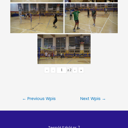
«
‹
z
2
›
»
←
Previous Wpis
Next Wpis
→
Zespół Szkół nr 7