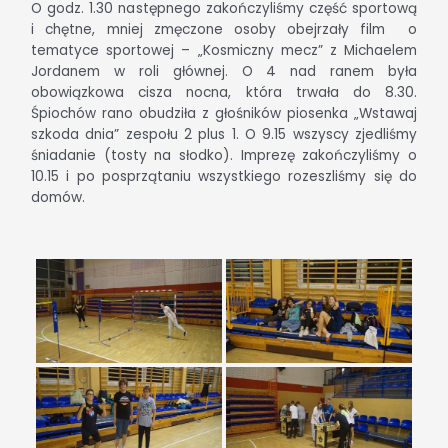
O godz. 1.30 następnego zakończyliśmy część sportową
i chętne, mniej zmęczone osoby obejrzały film
o
tematyce sportowej – „Kosmiczny mecz” z Michaelem
Jordanem w roli głównej. O 4 nad ranem była
obowiązkowa cisza nocna, która trwała do 8.30.
Śpiochów rano obudziła z głośników piosenka „Wstawaj
szkoda dnia” zespołu 2 plus 1. O 9.15 wszyscy zjedliśmy
śniadanie (tosty na słodko). Imprezę zakończyliśmy o
10.15 i po posprzątaniu wszystkiego rozeszliśmy się do
domów.