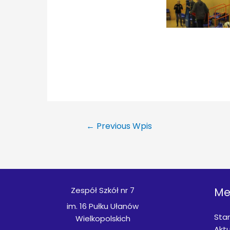
←
Previous Wpis
Zespół Szkół nr 7
Me
im. 16 Pułku Ułanów
Star
Wielkopolskich
Aktu