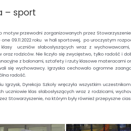
 – sport
o motyw przewodni zorganizowanych przez Stowarzyszenie „
 one 09.11.2022 roku
w hali sportowej,
po uroczystym rozpoc
 klasy
uczniów słabosłyszących wraz z wychowawcami, 
z rodziców. Nie liczyło się zwycięstwo, tylko radość i dob
rdynacyjne z balonami, sztafety i rzuty klasowe materacami 
dowali się wychowawcy. Igrzyska cechowało ogromne zaang
ólna radość.
u Igrzysk, Dyrekcja Szkoły wręczyła wszystkim uczestnik
kach uczniowie klas słabosłyszących wraz z rodzicami, wych
z Stowarzyszenie, na którym były również przepyszne ciast