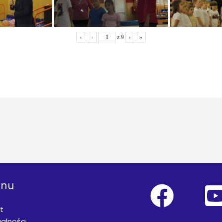
«
‹
z
9
›
»
nu
t
alności