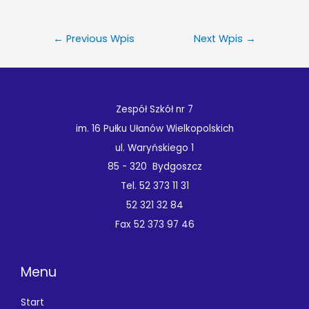
←
Previous Wpis
Next Wpis
→
Zespół Szkół nr 7
im. 16 Pułku Ułanów Wielkopolskich
ul. Waryńskiego 1
85 - 320 Bydgoszcz
Tel. 52 373 11 31
52 321 32 84
Fax 52 373 97 46
Menu
Start