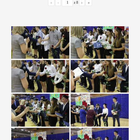
«
‹
z
8
›
»