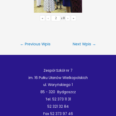
«
‹
z
8
›
»
←
Previous Wpis
Next Wpis
→
Zespół Szkół nr 7
im. 16 Pułku Ułanów Wielkopolskich
ul. Waryńskiego 1
85 - 320 Bydgoszcz
Tel. 52 373 11 31
52 321 32 84
Fax 52 373 97 46