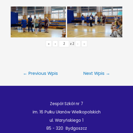
«
‹
z
2
›
»
←
Previous Wpis
Next Wpis
→
Zespół Szkół nr 7
im. 16 Pułku Ułanów Wielkopolskich
ul. Waryńskiego 1
85 - 320 Bydgoszcz