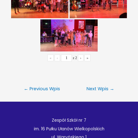
«
‹
z
2
›
»
←
Previous Wpis
Next Wpis
→
Zespół Szkół nr 7
im. 16 Pułku Ułanów Wielkopolskich
ul. Waryńskiego 1