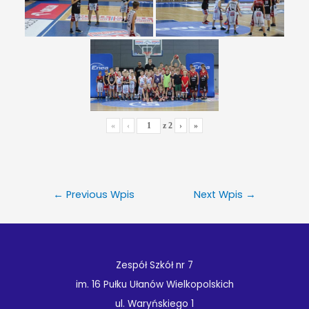
«
‹
z
2
›
»
←
Previous Wpis
Next Wpis
→
Zespół Szkół nr 7
im. 16 Pułku Ułanów Wielkopolskich
ul. Waryńskiego 1