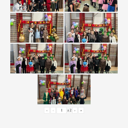
«
‹
z
2
›
»