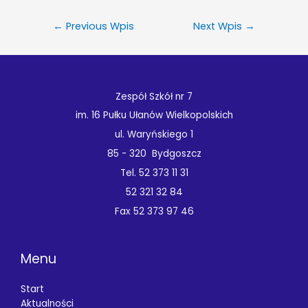
←
Previous Wpis
Next Wpis
→
Zespół Szkół nr 7
im. 16 Pułku Ułanów Wielkopolskich
ul. Waryńskiego 1
85 - 320 Bydgoszcz
Tel. 52 373 11 31
52 321 32 84
Fax 52 373 97 46
Menu
Start
Aktualności