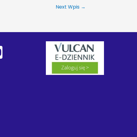
Next Wpis
→