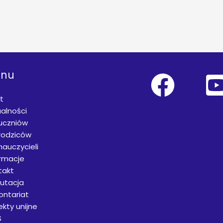
nu
t
alności
 uczniów
rodziców
nauczycieli
ormacje
takt
rutacja
ontariat
ekty unijne
S