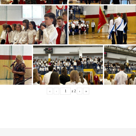
«
‹
z
2
›
»