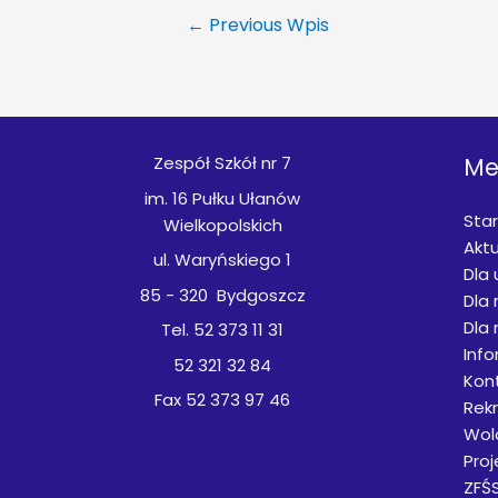
←
Previous Wpis
Zespół Szkół nr 7
Me
im. 16 Pułku Ułanów
Star
Wielkopolskich
Aktu
ul. Waryńskiego 1
Dla
85 - 320 Bydgoszcz
Dla 
Dla 
Tel. 52 373 11 31
Inf
52 321 32 84
Kon
Fax 52 373 97 46
Rek
Wol
Proj
ZFŚ