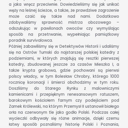
a jaka wręcz przeciwnie. Dowiedzieliśmy się jak unikać
węży na leśnej ścieżce, a także, że prawdziwe zagrożenie
może czaić się także nad nami. Dodatkowo
zdobywaliśmy sprawność mistrza obozowego –
odszukując w pawilonach owoców czy wymyślając
sposób na przetrwanie, wypełniając pamiątkowy
poradnik survivalowca.
Później zabawiliśmy się w Detektywów Historii i udaliśmy
się na Ostrów Tumski do najstarszej polskiej katedry z
podziemiami, w których znajdują się resztki pierwszej
katedry, zbudowanej jeszcze za czasów Mieszka I, a
także krypta grobowa, gdzie pochowani są pierwsi
polscy władcy, w tym Bolesław Chrobry, którego 1000
rocznicę koronacji i śmierci obchodzimy w tym roku.
Doszliśmy do Starego Rynku z malowniczymi
kamienicami i przepięknym renesansowym ratuszem,
barokowym kościołem farnym czy podejściem pod
Zamek Królewski, na którym Przemysł II ustanowił białego
orła na czerwonym tle jako godło Polski. Podczas całej
wycieczki odbywały się różne animacje, dzięki czemu
łatwy sposób poznaliśmy historię Polski i Poznania,