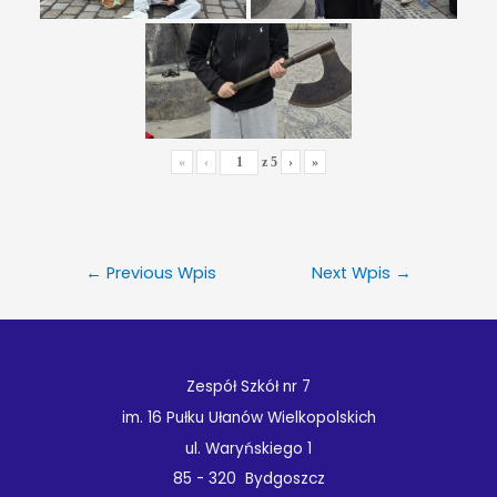
«
‹
z
5
›
»
←
Previous Wpis
Next Wpis
→
Zespół Szkół nr 7
im. 16 Pułku Ułanów Wielkopolskich
ul. Waryńskiego 1
85 - 320 Bydgoszcz