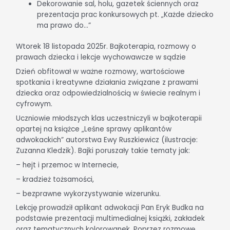
Dekorowanie sal, holu, gazetek ściennych oraz
prezentacja prac konkursowych pt. „Każde dziecko
ma prawo do…”
Wtorek 18 listopada 2025r. Bajkoterapia, rozmowy o
prawach dziecka i lekcje wychowawcze w sądzie
Dzień obfitował w ważne rozmowy, wartościowe
spotkania i kreatywne działania związane z prawami
dziecka oraz odpowiedzialnością w świecie realnym i
cyfrowym.
Uczniowie młodszych klas uczestniczyli w bajkoterapii
opartej na książce „Leśne sprawy aplikantów
adwokackich” autorstwa Ewy Ruszkiewicz (ilustracje:
Zuzanna Kledzik). Bajki poruszały takie tematy jak:
– hejt i przemoc w Internecie,
– kradzież tożsamości,
– bezprawne wykorzystywanie wizerunku.
Lekcję prowadził aplikant adwokacji Pan Eryk Budka na
podstawie prezentacji multimedialnej książki, zakładek
oraz tematycznych kolorowanek. Poprzez rozmowę