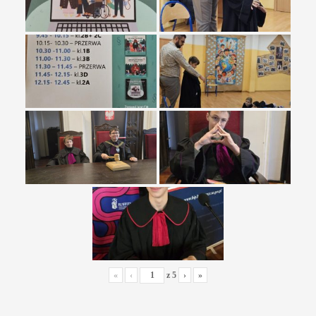
«
‹
z
5
›
»