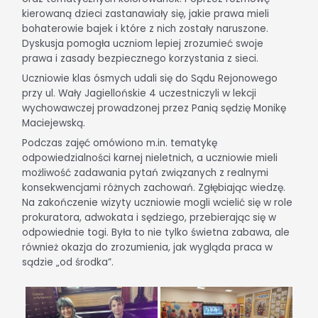
kierowaną dzieci zastanawiały się, jakie prawa mieli
bohaterowie bajek i które z nich zostały naruszone.
Dyskusja pomogła uczniom lepiej zrozumieć swoje
prawa i zasady bezpiecznego korzystania z sieci.
Uczniowie klas ósmych udali się do Sądu Rejonowego
przy ul. Wały Jagiellońskie 4 uczestniczyli w lekcji
wychowawczej prowadzonej przez Panią sędzię Monikę
Maciejewską.
Podczas zajęć omówiono m.in. tematykę
odpowiedzialności karnej nieletnich, a uczniowie mieli
możliwość zadawania pytań związanych z realnymi
konsekwencjami różnych zachowań. Zgłębiając wiedzę.
Na zakończenie wizyty uczniowie mogli wcielić się w role
prokuratora, adwokata i sędziego, przebierając się w
odpowiednie togi. Była to nie tylko świetna zabawa, ale
również okazja do zrozumienia, jak wygląda praca w
sądzie „od środka”.