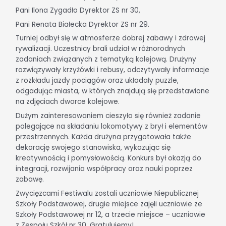
Pani Ilona Zygadło Dyrektor ZS nr 30,
Pani Renata Białecka Dyrektor ZS nr 29.
Turniej odbył się w atmosferze dobrej zabawy i zdrowej
rywalizacji. Uczestnicy brali udział w różnorodnych
zadaniach związanych z tematyką kolejową. Drużyny
rozwiązywały krzyżówki i rebusy, odczytywały informacje
z rozkładu jazdy pociągów oraz układały puzzle,
odgadując miasta, w których znajdują się przedstawione
na zdjęciach dworce kolejowe.
Dużym zainteresowaniem cieszyło się również zadanie
polegające na składaniu lokomotywy z brył i elementów
przestrzennych. Każda drużyna przygotowała także
dekorację swojego stanowiska, wykazując się
kreatywnością i pomysłowością. Konkurs był okazją do
integracji, rozwijania współpracy oraz nauki poprzez
zabawę.
Zwycięzcami Festiwalu zostali uczniowie Niepublicznej
Szkoły Podstawowej, drugie miejsce zajęli uczniowie ze
Szkoły Podstawowej nr 12, a trzecie miejsce – uczniowie
z Zespołu Szkół nr 30. Gratulujemy!