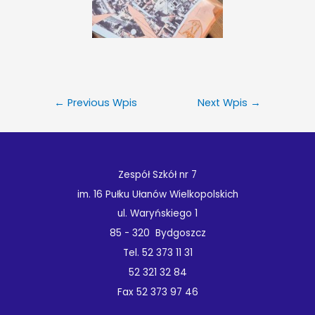
←
Previous Wpis
Next Wpis
→
Zespół Szkół nr 7
im. 16 Pułku Ułanów Wielkopolskich
ul. Waryńskiego 1
85 - 320 Bydgoszcz
Tel. 52 373 11 31
52 321 32 84
Fax 52 373 97 46