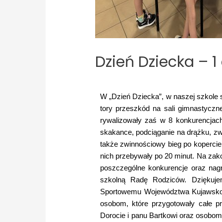
Dzień Dziecka – 
W „Dzień Dziecka”, w naszej szkole sp
tory przeszkód na sali gimnastyczn
rywalizowały zaś w 8 konkurencjach
skakance, podciąganie na drążku, zwi
także zwinnościowy bieg po kopercie.
nich przebywały po 20 minut. Na zako
poszczególne konkurencje oraz nag
szkolną Radę Rodziców. Dziękuje
Sportowemu Województwa Kujawsko 
osobom, które przygotowały całe pr
Dorocie i panu Bartkowi oraz osobo