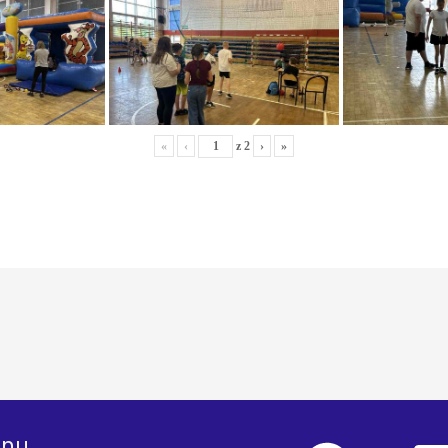
«
‹
z
2
›
»
nu