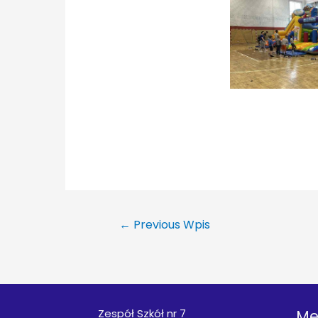
←
Previous Wpis
Zespół Szkół nr 7
Me