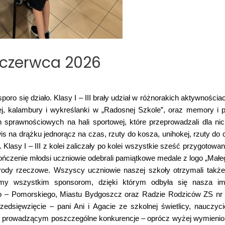
1 czerwca 2026
oro się działo. Klasy I – III brały udział w różnorakich aktywności
ej, kalambury i wykreślanki w „Radosnej Szkole”, oraz memory i p
 sprawnościowych na hali sportowej, które przeprowadzali dla nic
s na drążku jednorącz na czas, rzuty do kosza, unihokej, rzuty do 
 Klasy I – III z kolei zaliczały po kolei wszystkie sześć przygotow
ńczenie młodsi uczniowie odebrali pamiątkowe medale z logo „Małego
rody rzeczowe. Wszyscy uczniowie naszej szkoły otrzymali także
my wszystkim sponsorom, dzięki którym odbyła się nasza im
– Pomorskiego, Miastu Bydgoszcz oraz Radzie Rodziców ZS nr 7
zedsięwzięcie – pani Ani i Agacie ze szkolnej świetlicy, nauczy
m prowadzącym poszczególne konkurencje – oprócz wyżej wymieniony