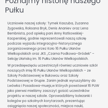
Poznajmy historię naszego
Pułku
Uczniowie naszej szkoły: Tymek Kaszuba, Zuzanna
Żygowska, Roksana Bryk, Denis Ananiev oraz Lena
Bembnista, pod opieką pani Anny Ratkowskiej-
Kacperskiej, godnie reprezentowali naszą szkołę
podczas wyjazdu integracyjno-historycznego
zorganizowanego przez Koło 16 Pułku Ułanów
Wielkopolskich oraz JKS „Czarna Podkowa–Gródek” –
Sekcję Ułańską im. 16 Pułku Ułanów Wielkopolskich.
W przedsięwzięciu uczestniczyli również uczniowie szkół
noszących imię 16 Pułku Ułanów Wielkopolskich – ze
Szkoły Podstawowej w Bukowcu oraz Szkoły
Podstawowej w Grupie. Zanim jednak wyruszyliśmy do
Lwówka i Posadowa-muejs,w których powstawał 16 PUW
jako pierwsi mieliśmy zaszczyt gościć uczestników
projektu w naszej szkole. Oprowadziliśmy koleżanki i
kolegów po szkolnych korytarzach, prezentując
osiągnięcia naszej społeczności, miejsca nauki,