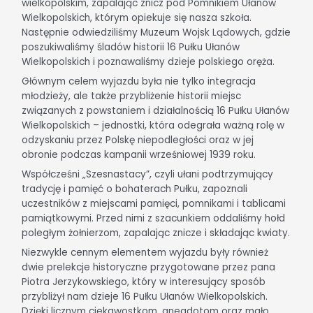
wielkopolskim, zapalając znicz pod Pomnikiem Ułanów
Wielkopolskich, którym opiekuje się nasza szkoła.
Następnie odwiedziliśmy Muzeum Wojsk Lądowych, gdzie
poszukiwaliśmy śladów historii 16 Pułku Ułanów
Wielkopolskich i poznawaliśmy dzieje polskiego oręża.
Głównym celem wyjazdu była nie tylko integracja
młodzieży, ale także przybliżenie historii miejsc
związanych z powstaniem i działalnością 16 Pułku Ułanów
Wielkopolskich – jednostki, która odegrała ważną rolę w
odzyskaniu przez Polskę niepodległości oraz w jej
obronie podczas kampanii wrześniowej 1939 roku.
Współcześni „Szesnastacy”, czyli ułani podtrzymujący
tradycję i pamięć o bohaterach Pułku, zapoznali
uczestników z miejscami pamięci, pomnikami i tablicami
pamiątkowymi. Przed nimi z szacunkiem oddaliśmy hołd
poległym żołnierzom, zapalając znicze i składając kwiaty.
Niezwykle cennym elementem wyjazdu były również
dwie prelekcje historyczne przygotowane przez pana
Piotra Jerzykowskiego, który w interesujący sposób
przybliżył nam dzieje 16 Pułku Ułanów Wielkopolskich.
Dzięki licznym ciekawostkom, anegdotom oraz mało