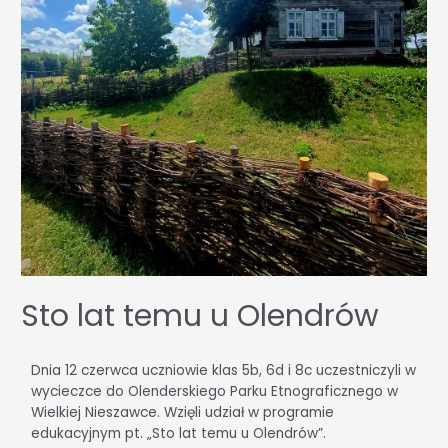
Sto lat temu u Olendrów
Dnia 12 czerwca uczniowie klas 5b, 6d i 8c uczestniczyli w
wycieczce do Olenderskiego Parku Etnograficznego w
Wielkiej Nieszawce. Wzięli udział w programie
edukacyjnym pt. „Sto lat temu u Olendrów”.