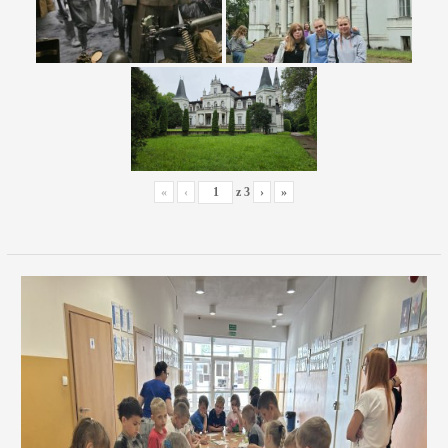
«
‹
z
3
›
»