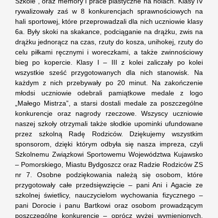
Szkole”, oraz memory i prace plastyczne na holach. Klasy IV
rywalizowały zaś w 8 konkurencjach sprawnościowych na
hali sportowej, które przeprowadzali dla nich uczniowie klasy
6a. Były skoki na skakance, podciąganie na drążku, zwis na
drążku jednorącz na czas, rzuty do kosza, unihokej, rzuty do
celu piłkami ręcznymi i woreczkami, a także zwinnościowy
bieg po kopercie. Klasy I – III z kolei zaliczały po kolei
wszystkie sześć przygotowanych dla nich stanowisk. Na
każdym z nich przebywały po 20 minut. Na zakończenie
młodsi uczniowie odebrali pamiątkowe medale z logo
„Małego Mistrza”, a starsi dostali medale za poszczególne
konkurencje oraz nagrody rzeczowe. Wszyscy uczniowie
naszej szkoły otrzymali także słodkie upominki ufundowane
przez szkolną Radę Rodziców. Dziękujemy wszystkim
sponsorom, dzięki którym odbyła się nasza impreza, czyli
Szkolnemu Związkowi Sportowemu Województwa Kujawsko
– Pomorskiego, Miastu Bydgoszcz oraz Radzie Rodziców ZS
nr 7. Osobne podziękowania należą się osobom, które
przygotowały całe przedsięwzięcie – pani Ani i Agacie ze
szkolnej świetlicy, nauczycielom wychowania fizycznego –
pani Dorocie i panu Bartkowi oraz osobom prowadzącym
poszczególne konkurencje – oprócz wyżej wymienionych,