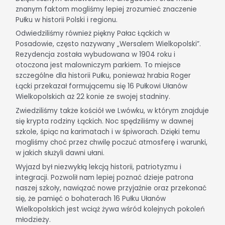
znanym faktom mogliśmy lepiej zrozumieć znaczenie
Pułku w historii Polski i regionu.
Odwiedziliśmy również piękny Pałac Łąckich w
Posadowie, często nazywany „Wersalem Wielkopolski”.
Rezydencja została wybudowana w 1904 roku i
otoczona jest malowniczym parkiem. To miejsce
szczególne dla historii Pułku, ponieważ hrabia Roger
Łącki przekazał formującemu się 16 Pułkowi Ułanów
Wielkopolskich aż 22 konie ze swojej stadniny.
Zwiedziliśmy także kościół we Lwówku, w którym znajduje
się krypta rodziny Łąckich. Noc spędziliśmy w dawnej
szkole, śpiąc na karimatach i w śpiworach. Dzięki temu
mogliśmy choć przez chwilę poczuć atmosferę i warunki,
w jakich służyli dawni ułani.
Wyjazd był niezwykłą lekcją historii, patriotyzmu i
integracji. Pozwolił nam lepiej poznać dzieje patrona
naszej szkoły, nawiązać nowe przyjaźnie oraz przekonać
się, że pamięć o bohaterach 16 Pułku Ułanów
Wielkopolskich jest wciąż żywa wśród kolejnych pokoleń
młodzieży.