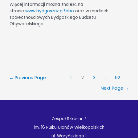
Więcej informacji można znaleźć na
stronie
www.bydgoszcz.pl/bbo
oraz w mediach
społecznościowych Bydgoskiego Budżetu
Obywatelskiego.
←
Previous Page
1
2
3
…
92
Next Page
→
Zespół Szkół nr 7
im. 16 Pułku Ułanów Wielkopolskich
ul. Waryńskiego 1