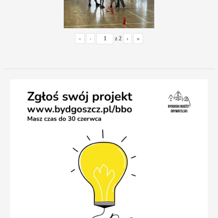
«
‹
z
2
›
»