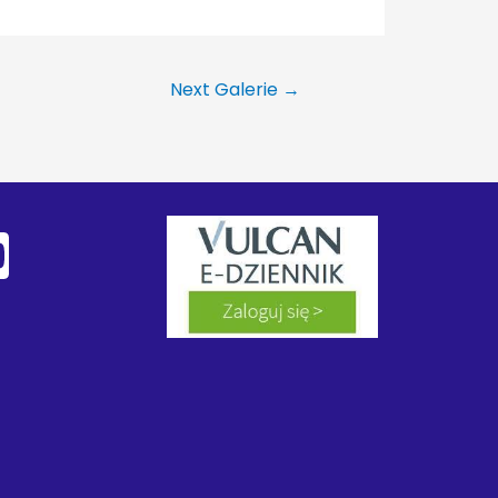
Next Galerie
→