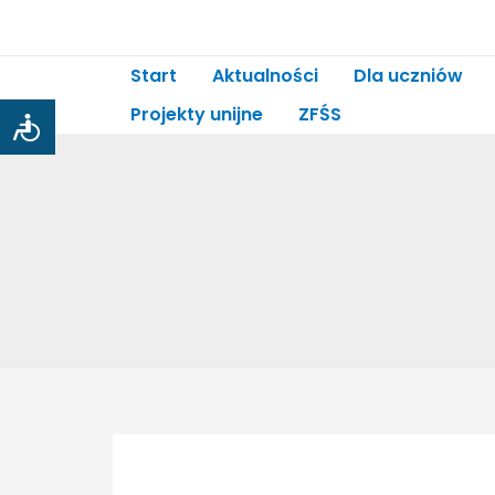
Skip
to
content
Start
Aktualności
Dla uczniów
Projekty unijne
ZFŚS