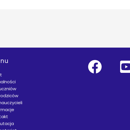
nu
t
alności
 uczniów
rodziców
nauczycieli
ormacje
takt
rutacja