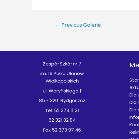
Nawigacja
←
Previous Galerie
wpisu
Zespół Szkół nr 7
Me
im. 16 Pułku Ułanów
Star
Wielkopolskich
Aktu
ul. Waryńskiego 1
Dla
85 - 320 Bydgoszcz
Dla 
Dla 
Tel. 52 373 11 31
Inf
52 321 32 84
Kon
Fax 52 373 97 46
Rek