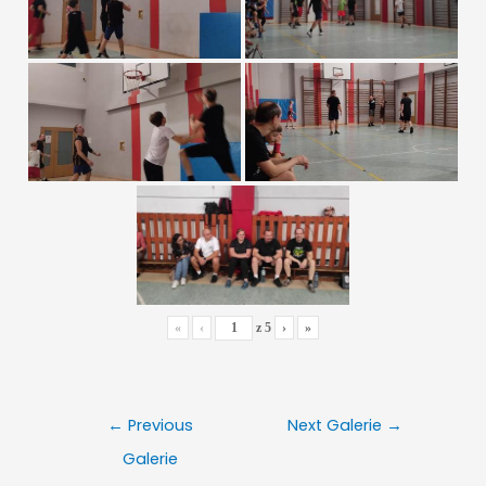
«
‹
z
5
›
»
Nawigacja
←
Previous
Next Galerie
→
wpisu
Galerie