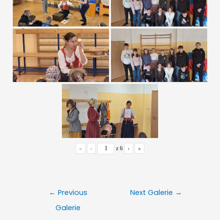
«
‹
z
6
›
»
Nawigacja
←
Previous
Next Galerie
→
wpisu
Galerie