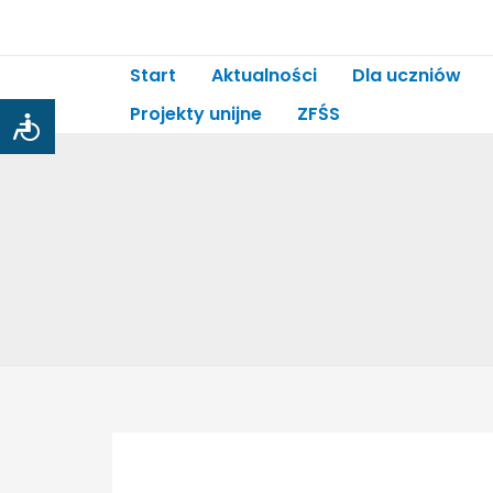
Skip
to
content
Start
Aktualności
Dla uczniów
Projekty unijne
ZFŚS