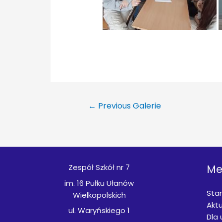
Nawigacja
←
Previous Galerie
wpisu
Zespół Szkół nr 7
Me
im. 16 Pułku Ułanów
Star
Wielkopolskich
Aktu
ul. Waryńskiego 1
Dla