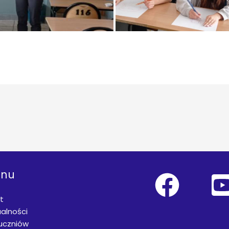
nu
t
alności
 uczniów