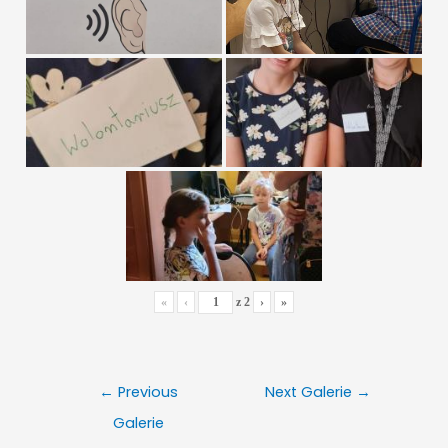
«
‹
z
2
›
»
Nawigacja
←
Previous
Next Galerie
→
wpisu
Galerie