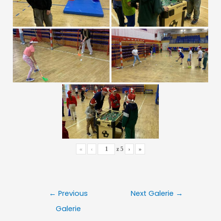
«
‹
z
5
›
»
Nawigacja
←
Previous
Next Galerie
→
wpisu
Galerie