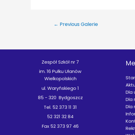
Nawigacja
←
Previous Galerie
wpisu
Zespół Szkół nr 7
Me
im. 16 Pułku Ułanów
Star
Wielkopolskich
Aktu
ul. Waryńskiego 1
Dla
85 - 320 Bydgoszcz
Dla 
Dla 
Tel. 52 373 11 31
Inf
52 321 32 84
Kon
Fax 52 373 97 46
Rek