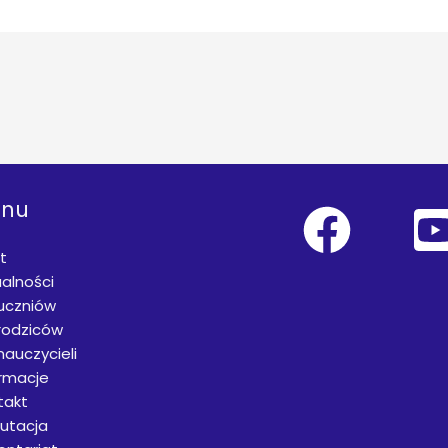
nu
t
alności
 uczniów
rodziców
nauczycieli
ormacje
takt
rutacja