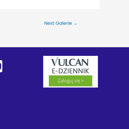
Next Galerie
→