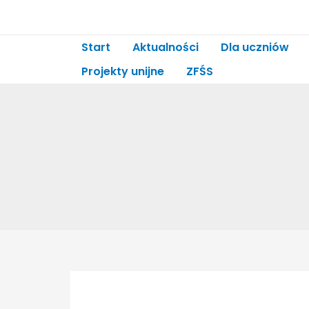
Skip
to
content
Start
Aktualności
Dla uczniów
Projekty unijne
ZFŚS