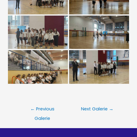
Nawigacja
←
Previous
Next Galerie
→
wpisu
Galerie