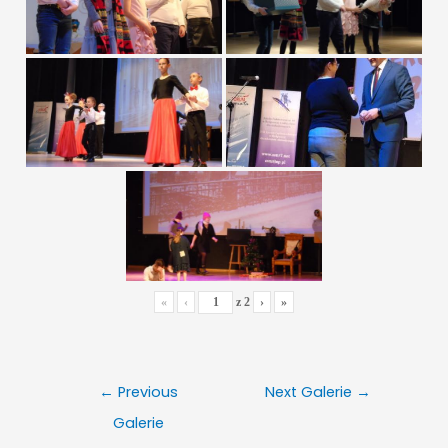
«
‹
z
2
›
»
Nawigacja
←
Previous
Next Galerie
→
wpisu
Galerie