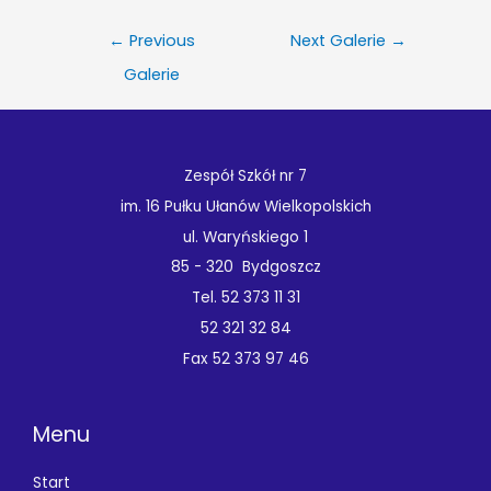
Nawigacja
←
Previous
Next Galerie
→
wpisu
Galerie
Zespół Szkół nr 7
im. 16 Pułku Ułanów Wielkopolskich
ul. Waryńskiego 1
85 - 320 Bydgoszcz
Tel. 52 373 11 31
52 321 32 84
Fax 52 373 97 46
Menu
Start