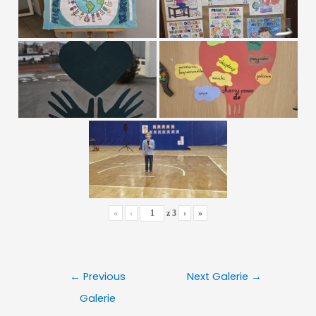
«
‹
z
3
›
»
Nawigacja
←
Previous
Next Galerie
→
wpisu
Galerie