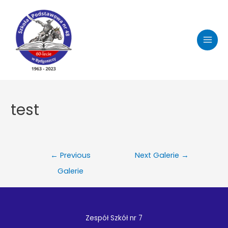
Skip
to
content
MAI
MEN
test
Nawigacja
←
Previous
Next Galerie
→
wpisu
Galerie
Zespół Szkół nr 7