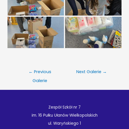
Nawigacja
←
Previous
Next Galerie
→
wpisu
Galerie
Zespół Szkół nr 7
im. 16 Pułku Ułanów Wielkopolskich
ul. Waryńskiego 1