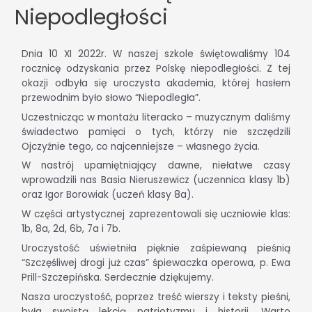
Niepodległości
Dnia 10 XI 2022r. W naszej szkole świętowaliśmy 104
rocznicę odzyskania przez Polskę niepodległości. Z tej
okazji odbyła się uroczysta akademia, której hasłem
przewodnim było słowo “Niepodległa”.
Uczestnicząc w montażu literacko – muzycznym daliśmy
świadectwo pamięci o tych, którzy nie szczędzili
Ojczyźnie tego, co najcenniejsze – własnego życia.
W nastrój upamiętniający dawne, niełatwe czasy
wprowadzili nas Basia Nieruszewicz (uczennica klasy 1b)
oraz Igor Borowiak (uczeń klasy 8a).
W części artystycznej zaprezentowali się uczniowie klas:
1b, 8a, 2d, 6b, 7a i 7b.
Uroczystość uświetniła pięknie zaśpiewaną pieśnią
“Szczęśliwej drogi już czas” śpiewaczka operowa, p. Ewa
Prill-Szczepińska. Serdecznie dziękujemy.
Nasza uroczystość, poprzez treść wierszy i teksty pieśni,
była swoistą lekcją patriotyzmu i historii. Warto