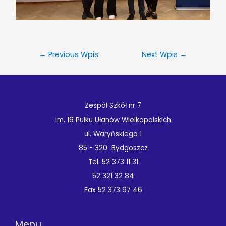
←
Previous Wpis
Next Wpis
→
Zespół Szkół nr 7
im. 16 Pułku Ułanów Wielkopolskich
ul. Waryńskiego 1
85 - 320 Bydgoszcz
Tel. 52 373 11 31
52 321 32 84
Fax 52 373 97 46
Menu