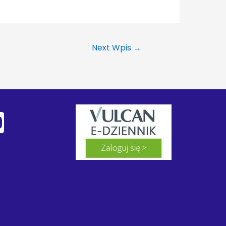
Next Wpis
→