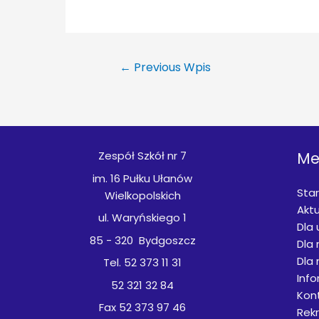
←
Previous Wpis
Zespół Szkół nr 7
Me
im. 16 Pułku Ułanów
Star
Wielkopolskich
Aktu
ul. Waryńskiego 1
Dla
85 - 320 Bydgoszcz
Dla 
Dla 
Tel. 52 373 11 31
Inf
52 321 32 84
Kon
Fax 52 373 97 46
Rek