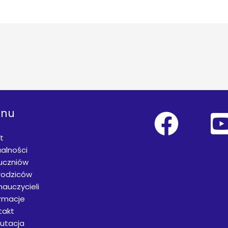
nu
t
alności
 uczniów
rodziców
nauczycieli
ormacje
takt
rutacja