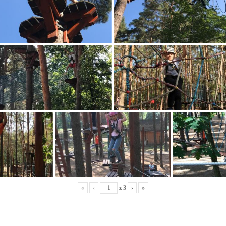
«
‹
z
3
›
»