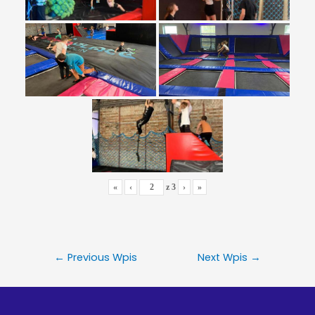
«
‹
z
3
›
»
←
Previous Wpis
Next Wpis
→