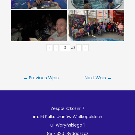
«
‹
z
3
›
»
←
Previous Wpis
Next Wpis
→
Zespół Szkół nr 7
im. 16 Pułku Ułanów Wielkopolskich
ul. Waryńskiego 1
85 - 320 Bydgoszcz