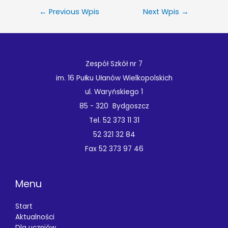
←
Previous Wpis
Next Wpis
→
Zespół Szkół nr 7
im. 16 Pułku Ułanów Wielkopolskich
ul. Waryńskiego 1
85 - 320 Bydgoszcz
Tel. 52 373 11 31
52 321 32 84
Fax 52 373 97 46
Menu
Start
Aktualności
Dla uczniów