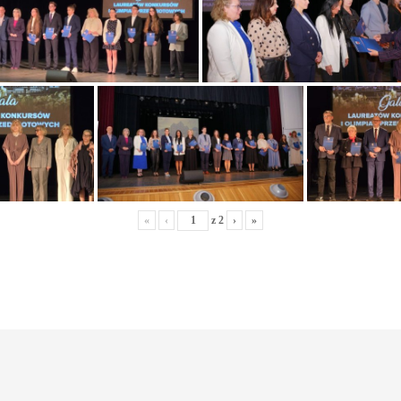
«
‹
z
2
›
»