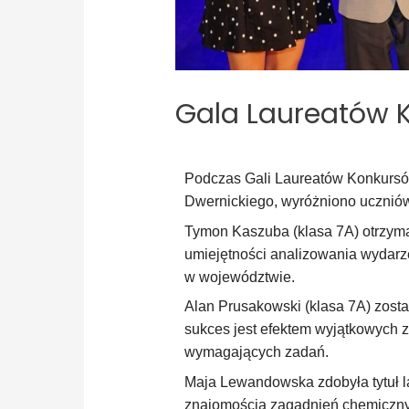
Gala Laureatów 
Podczas Gali Laureatów Konkursów 
Dwernickiego, wyróżniono uczniów 
Tymon Kaszuba (klasa 7A) otrzymał
umiejętności analizowania wydarze
w województwie.
Alan Prusakowski (klasa 7A) zos
sukces jest efektem wyjątkowych 
wymagających zadań.
Maja Lewandowska zdobyła tytuł 
znajomością zagadnień chemicznyc