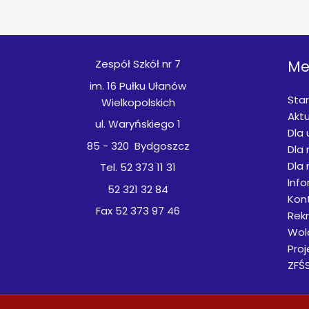
Zespół Szkół nr 7
Me
im. 16 Pułku Ułanów
Star
Wielkopolskich
Aktu
ul. Waryńskiego 1
Dla
85 - 320 Bydgoszcz
Dla 
Dla 
Tel. 52 373 11 31
Inf
52 321 32 84
Kon
Fax 52 373 97 46
Rek
Wol
Proj
ZFŚ