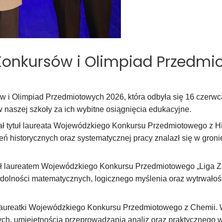
Konkursów i Olimpiad Przedmi
i Olimpiad Przedmiotowych 2026, która odbyła się 16 czerwca 
naszej szkoły za ich wybitne osiągnięcia edukacyjne.
 tytuł laureata Wojewódzkiego Konkursu Przedmiotowego z Hist
ń historycznych oraz systematycznej pracy znalazł się w gron
tał laureatem Wojewódzkiego Konkursu Przedmiotowego „Liga Z
zdolności matematycznych, logicznego myślenia oraz wytrwało
laureatki Wojewódzkiego Konkursu Przedmiotowego z Chemii. 
h, umiejętnością przeprowadzania analiz oraz praktycznego w