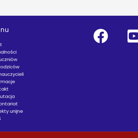
nu
t
alności
 uczniów
rodziców
nauczycieli
ormacje
takt
rutacja
ontariat
ekty unijne
S